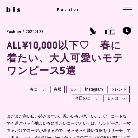
Fashion
Fashion
Fashion
Fashion / 2021.01.28
ALL¥10,000以下♡ 春に
着たい、大人可愛いモテ
ワンピース5選
春コーデ
春服
モテ
Instagram
トレンド
今日のコーデ
モテコーデ
まだまだ寒い日が続きますが、温かい春が恋しい……♡ コートなし
でも過ごせる心地よい春に着たいコーデといえば、ワンピース。一枚
着るだけでコーデが決まるので、そろそろ可愛い春服をリサーチして
おきましょう。今回はbisガールから人気のブランドの¥10,000以下で