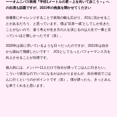
ーーオムニバス映画『半径1メートルの君～上を向いて歩こう～』へ
の出演も話題ですが、2021年の抱負を聞かせてください
俳優業にチャレンジすることで表現の幅も広がり、JO1に活かせるこ
とがあるだろう、と思っています。僕は“豆原一成”としてしか生きた
ことがないので、違う考えや生き方の人を演じるのは人生で一番と言
っていいほど難しかったです（笑）。
2020年は宙に浮いているような日々だったのですが、2021年は自分
から跳ねて飛躍したいです！ JO1としてもっとパフォーマンス力を
向上させることが目標です。
個人的には、メンバー11人だけで自分が誘ってごはんに行きたい。
こういう状況なのでいつになるかはわかりませんが、自分発信でごは
んに行くというのがポイントです（笑）。僕が誘ったら、きっとみん
な来てくれると思います。