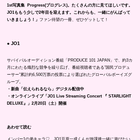
1st写真集 Progress(プログレス)。たくさんの方に見てほしいです。
JO1ももう少しで2年目を迎えます。これからも、一緒にがんばって
いきましょう！」
ファン待望の一冊、ぜひゲットして！
● JO1
サバイバルオーディション番組「PRODUCE 101 JAPAN」で、約3カ
月にわたる熾烈な競争を繰り広げ、番組視聴者である”国民プロデュ
ーサー”累計約6,500万票の投票により選ばれたグローバルボーイズグ
ループ。
・新曲「伝えられるなら」デジタル配信中
・オンラインライブ「JO1 Live Streaming Concert 『 STARLIGHT
DELUXE』」2月20日（土）開催
あわせて読む
メンバー1の弟キャラ♡ JO1豆原一成くんが放課後一緒に遊びたい