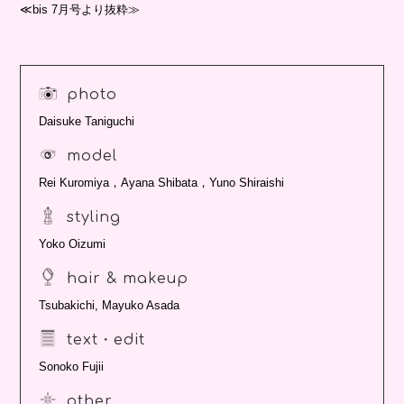
≪bis 7月号より抜粋≫
photo
Daisuke Taniguchi
model
Rei Kuromiya，Ayana Shibata，Yuno Shiraishi
styling
Yoko Oizumi
hair & makeup
Tsubakichi, Mayuko Asada
text・edit
Sonoko Fujii
other