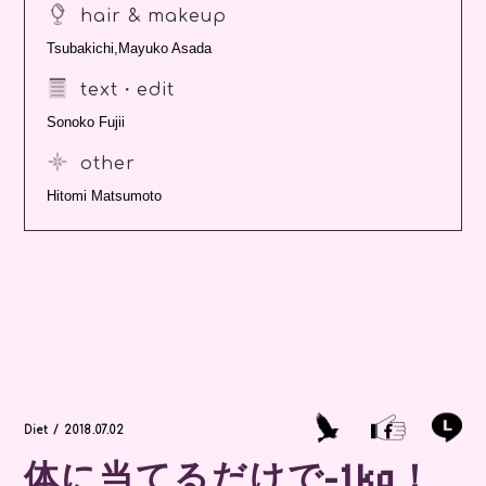
hair & makeup
Tsubakichi,Mayuko Asada
text・edit
Sonoko Fujii
other
Hitomi Matsumoto
Diet / 2018.07.02
体に当てるだけで-1kg！