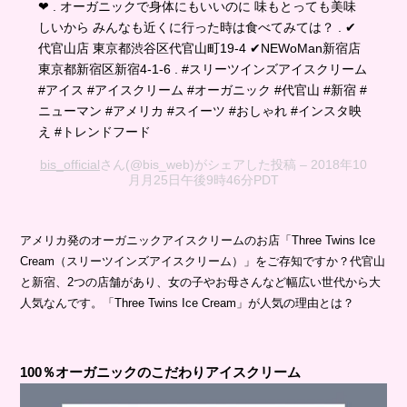
❤︎ . オーガニックで身体にもいいのに 味もとっても美味
しいから みんなも近くに行った時は食べてみては？ . ✔︎
代官山店 東京都渋谷区代官山町19-4 ✔NEWoMan新宿店
東京都新宿区新宿4-1-6 . #スリーツインズアイスクリーム
#アイス #アイスクリーム #オーガニック #代官山 #新宿 #
ニューマン #アメリカ #スイーツ #おしゃれ #インスタ映
え #トレンドフード
bis_official
さん(@bis_web)がシェアした投稿 –
2018年10
月月25日午後9時46分PDT
アメリカ発のオーガニックアイスクリームのお店「Three Twins Ice
Cream（スリーツインズアイスクリーム）」をご存知ですか？代官山
と新宿、2つの店舗があり、女の子やお母さんなど幅広い世代から大
人気なんです。「Three Twins Ice Cream」が人気の理由とは？
100％オーガニックのこだわりアイスクリーム