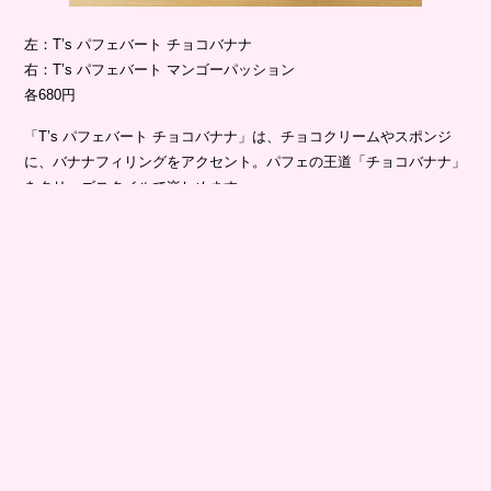
左：T’s パフェバート チョコバナナ
右：T’s パフェバート マンゴーパッション
各680円
「T’s パフェバート チョコバナナ」は、チョコクリームやスポンジ
に、バナナフィリングをアクセント。パフェの王道「チョコバナナ」
をタリーズスタイルで楽しめます。
「T’s パフェバート マンゴーパッション」は、パッションフルーツと
パイナップルのおいしさが詰まったソースの甘酸っぱさとマンゴーク
リームのまろやかな味わいに、ピタヤの鮮やかな色合いをプラス。カ
ラフルなビジュアルと味わいで、南国気分♡
さわやかなケーキも登場
アイスドリンクとあわせてさっぱりと食べれるケーキも販売中。
暑さが増すこれからの季節に、さわやかなカフェタイムを楽しんで♪