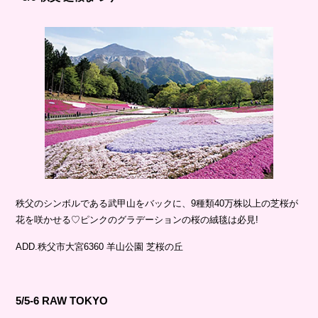
秩父のシンボルである武甲山をバックに、9種類40万株以上の芝桜が
花を咲かせる♡ピンクのグラデーションの桜の絨毯は必見!
ADD.秩父市大宮6360 羊山公園 芝桜の丘
5/5-6 RAW TOKYO