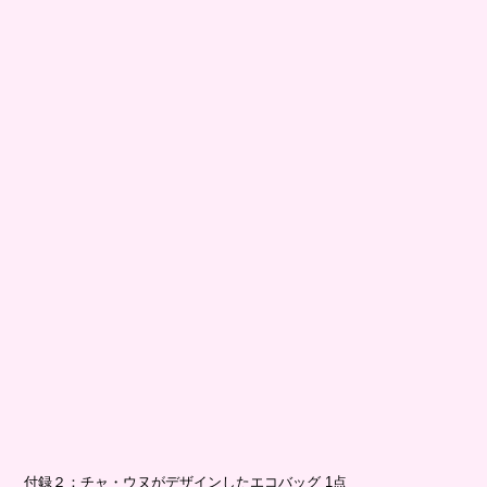
付録２：チャ・ウヌがデザインしたエコバッグ 1点