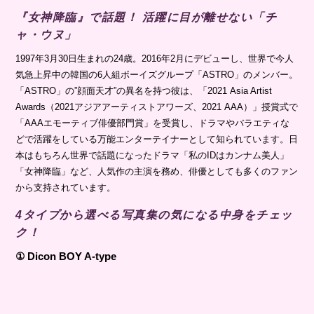
『女神降臨』で話題！ 活躍に目が離せない「チ
ャ・ウヌ」
1997年3月30日生まれの24歳。2016年2月にデビューし、世界で今人
気急上昇中の韓国の6人組ボーイズグループ「ASTRO」のメンバー。
「ASTRO」の”顔面天才”の異名を持つ彼は、「2021 Asia Artist
Awards（2021アジアアーティストアワーズ、2021 AAA）」授賞式で
「AAAエモーティブ俳優部門賞」を受賞し、ドラマやバラエティな
どで活躍をしている万能エンターテイナーとして知られています。日
本はもちろん世界で話題になったドラマ「私のIDはカンナム美人」
「女神降臨」など、人気作の主演を務め、俳優としても多くのファン
から支持されています。
4タイプから選べる写真集の気になる中身をチェッ
ク！
① Dicon BOY A-type