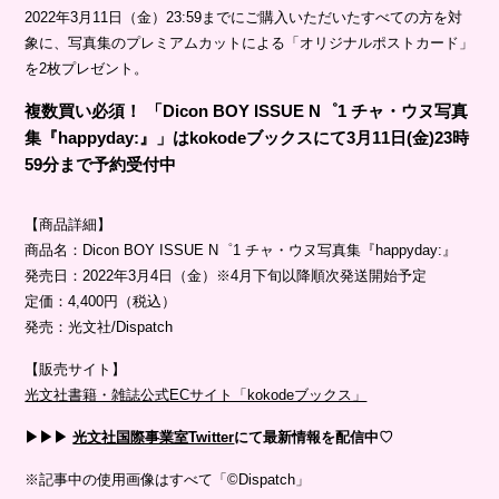
2022年3月11日（金）23:59までにご購入いただいたすべての方を対
象に、写真集のプレミアムカットによる「オリジナルポストカード」
を2枚プレゼント。
複数買い必須！ 「Dicon BOY ISSUE N゜1 チャ・ウヌ写真
集『happyday:』」はkokodeブックスにて3月11日(金)23時
59分まで予約受付中
【商品詳細】
商品名：Dicon BOY ISSUE N゜1 チャ・ウヌ写真集『happyday:』
発売⽇：2022年3⽉4⽇（金）※4月下旬以降順次発送開始予定
定価：4,400円（税込）
発売：光⽂社/Dispatch
【販売サイト】
光文社書籍・雑誌公式ECサイト「kokodeブックス」
▶︎▶︎▶︎
光文社国際事業室Twitter
にて最新情報を配信中♡
※記事中の使用画像はすべて「©Dispatch」