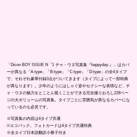
「Dicon BOY ISSUE N゜1 チャ・ウヌ写真集『happyday:』」はカバ
ーが異なる「A-type」「B-type」「C-type」「D-type」の全4タイプ
で、それぞれ豪華付録3点がついてきます（タイプによって一部特典
が異なります）。少年のようにはしゃぐ姿やセクシーな表情など、チ
ャ・ウヌの魅力をとことん覗くことができる完全撮りおろし228ペー
ジの大ボリュームの写真集。タイプごとに雰囲気が異なるカバーにな
っているのも必見です。
※写真集の内容は4タイプ共通
※エコバック、フォトカードは4タイプ共通特典
※全タイプ日本語翻訳小冊子付き