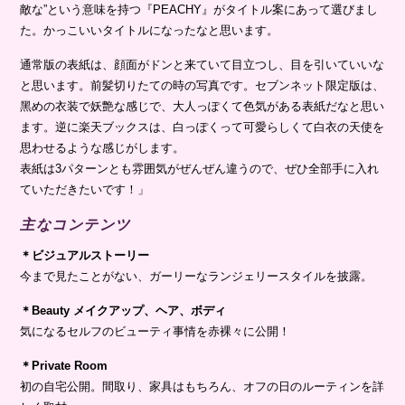
敵な”という意味を持つ『PEACHY』がタイトル案にあって選びまし
た。かっこいいタイトルになったなと思います。
通常版の表紙は、顔面がドンと来ていて目立つし、目を引いていいな
と思います。前髪切りたての時の写真です。セブンネット限定版は、
黑めの衣装で妖艶な感じで、大人っぽくて色気がある表紙だなと思い
ます。逆に楽天ブックスは、白っぽくって可愛らしくて白衣の天使を
思わせるような感じがします。
表紙は3パターンとも雰囲気がぜんぜん違うので、ぜひ全部手に入れ
ていただきたいです！」
主なコンテンツ
＊ビジュアルストーリー
今まで見たことがない、ガーリーなランジェリースタイルを披露。
＊Beauty メイクアップ、ヘア、ボディ
気になるセルフのビューティ事情を赤裸々に公開！
＊Private Room
初の自宅公開。間取り、家具はもちろん、オフの日のルーティンを詳