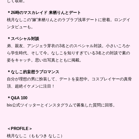
しく取材。
＊26時のマスカレイド 来栖りんとデート
桃月なしこの“嫁”来栖りんとのラブラブ浅草デートに密着。ロングイ
ンタビューも。
＊スペシャル対談
弟、親友、アンジェラ芽衣の3名とのスペシャル対談。小さいころか
ら学生時代、そして今。なしこを知りすぎている3名との対談で素の
姿をキャッチ。思い出写真とともに掲載。
＊なしこ的妄想ラブロマンス
自分が理想の男に扮装して、デートを妄想中。コスプレイヤーの真骨
頂、超絶イケメンに注目！
＊Q&A 100
bis公式ツイッターとインスタグラムで募集した質問に回答。
＜PROFILE＞
桃月なしこ（ももつき なしこ）