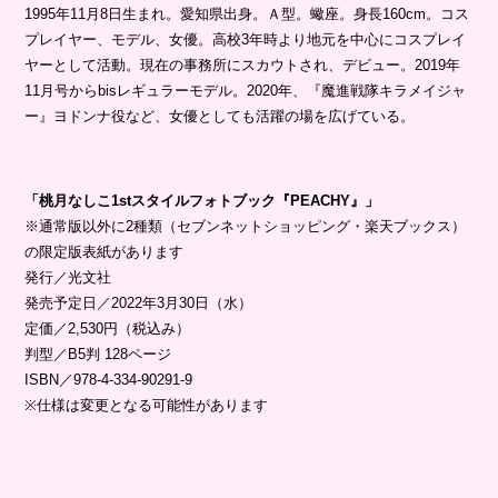
1995年11月8日生まれ。愛知県出身。Ａ型。蠍座。身長160cm。コス
プレイヤー、モデル、女優。高校3年時より地元を中心にコスプレイ
ヤーとして活動。現在の事務所にスカウトされ、デビュー。2019年
11月号からbisレギュラーモデル。2020年、『魔進戦隊キラメイジャ
ー』ヨドンナ役など、女優としても活躍の場を広げている。
「桃月なしこ1stスタイルフォトブック『PEACHY』」
※通常版以外に2種類（セブンネットショッピング・楽天ブックス）
の限定版表紙があります
発行／光文社
発売予定日／2022年3月30日（水）
定価／2,530円（税込み）
判型／B5判 128ページ
ISBN／978-4-334-90291-9
※仕様は変更となる可能性があります