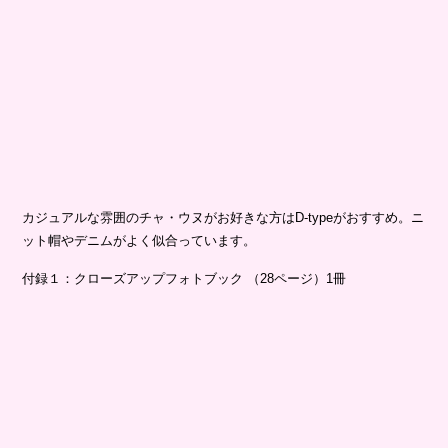
カジュアルな雰囲のチャ・ウヌがお好きな方はD-typeがおすすめ。ニ
ット帽やデニムがよく似合っています。
付録１：クローズアップフォトブック （28ページ）1冊