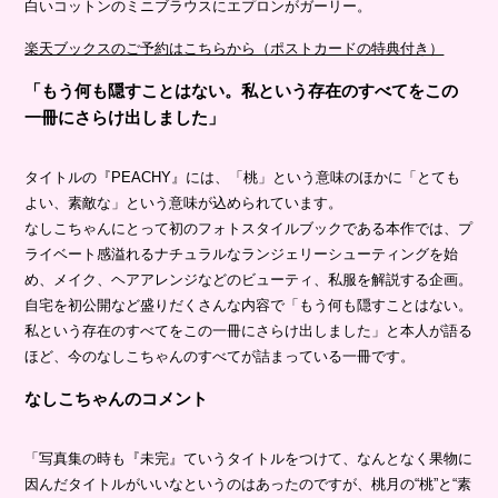
白いコットンのミニブラウスにエプロンがガーリー。
楽天ブックスのご予約はこちらから（ポストカードの特典付き）
「もう何も隠すことはない。私という存在のすべてをこの
一冊にさらけ出しました」
タイトルの『PEACHY』には、「桃」という意味のほかに「とても
よい、素敵な」という意味が込められています。
なしこちゃんにとって初のフォトスタイルブックである本作では、プ
ライベート感溢れるナチュラルなランジェリーシューティングを始
め、メイク、ヘアアレンジなどのビューティ、私服を解説する企画。
自宅を初公開など盛りだくさんな内容で「もう何も隠すことはない。
私という存在のすべてをこの一冊にさらけ出しました」と本人が語る
ほど、今のなしこちゃんのすべてが詰まっている一冊です。
なしこちゃんのコメント
「写真集の時も『未完』ていうタイトルをつけて、なんとなく果物に
因んだタイトルがいいなというのはあったのですが、桃月の“桃”と“素