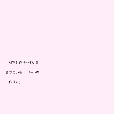
［材料］作りやすい量
さつまいも……4～5本
［作り方］
1
さつまいもは水で洗い、表面の汚れを落とす。
2
濡れたままオーブントースターで40分焼く。