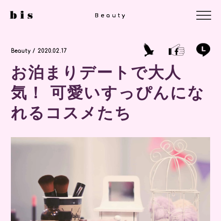
Beauty
Beauty
Beauty
Beauty / 2020.02.17
お泊まりデートで大人
気！ 可愛いすっぴんにな
れるコスメたち