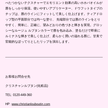
べたつかないテクスチャーでエモリエント効果の高いホホバオイルが
唇をしっかり保湿。使いやすいアプリケーター、ドウフットタイプの
チップは、唇のラインにフィットして美しく仕上げます。ティアドロ
ップ型の平面部分では均一な塗り、 先端部分では唇のラインをとり
やすく、簡単に、正確に、望みどおりの色づきと輝きを実現。グロッ
シーなルージュ ルブタンカラーで唇を包み込み、塗るだけで即座に
ルミナスな輝きで美しく仕上げ、柔らかく潤いの溢れる唇に。甘美で
官能的なぽってりとしたリップを演出します。
お客様お問合せ先
クリスチャンルブタン(化粧品)
TEL: 0120-449-360
HP:
www.christianlouboutin.com