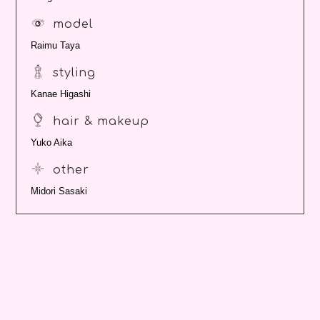
model
Raimu Taya
styling
Kanae Higashi
hair & makeup
Yuko Aika
other
Midori Sasaki