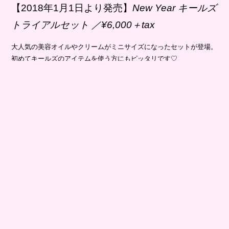
【2018年1月1日より発売】
New Year キールズ
トライアルセット ／¥6,000＋tax
大人気の美容オイルやクリームがミニサイズになったセットが登場。
初めてキールズのアイテムを使う方にもピッタリです♡
[セット内容]※写真左から
ミッドナイトボタニカル コンセントレート 15mL、クリーム UFC
49g or 28g 、ミッドナイトボタニカル クレンジングオイル 40mL、
IRS エッセンス ローション 40mL