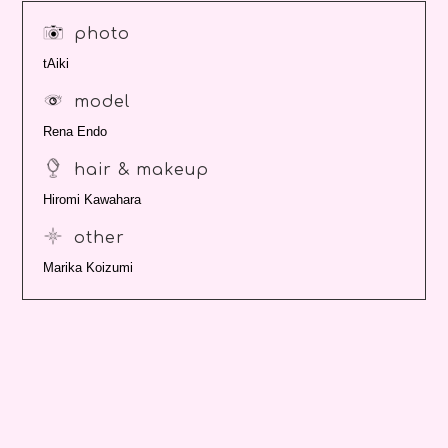
photo
tAiki
model
Rena Endo
hair & makeup
Hiromi Kawahara
other
Marika Koizumi