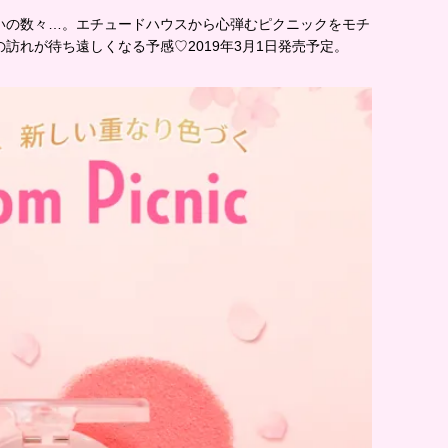
いの数々…。エチュードハウスから心弾むピクニックをモチ
訪れが待ち遠しくなる予感♡2019年3月1日発売予定。