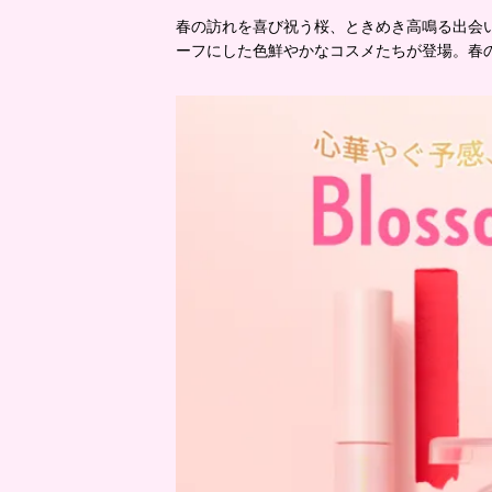
春の訪れを喜び祝う桜、ときめき高鳴る出会
ーフにした色鮮やかなコスメたちが登場。春の