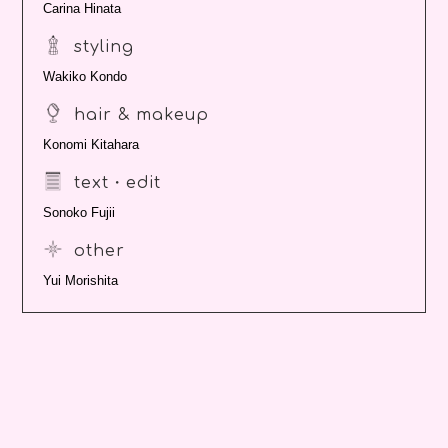
Carina Hinata
styling
Wakiko Kondo
hair & makeup
Konomi Kitahara
text・edit
Sonoko Fujii
other
Yui Morishita