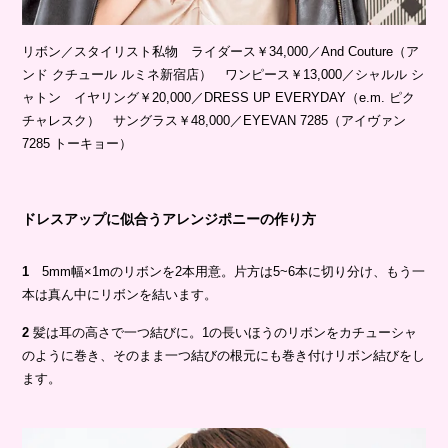
リボン／スタイリスト私物 ライダース￥34,000／And Couture（ア
ンド クチュール ルミネ新宿店） ワンピース￥13,000／シャルル シ
ャトン イヤリング￥20,000／DRESS UP EVERYDAY（e.m. ピク
チャレスク） サングラス￥48,000／EYEVAN 7285（アイヴァン
7285 トーキョー）
ドレスアップに似合うアレンジポニーの作り方
1
5mm幅×1mのリボンを2本用意。片方は5~6本に切り分け、もう一
本は真ん中にリボンを結います。
2
髪は耳の高さで一つ結びに。1の長いほうのリボンをカチューシャ
のように巻き、そのまま一つ結びの根元にも巻き付けリボン結びをし
ます。