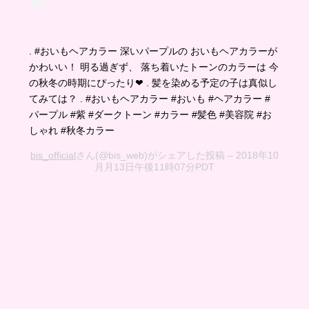
. #おいもヘアカラー 深いパープルの おいもヘアカラーが
かわいい！ 明る過ぎず、 落ち着いたトーンのカラーは 今
の秋冬の時期にぴったり❤︎ . 髪を染める予定の子は真似し
てみては？ . #おいもヘアカラー #おいも #ヘアカラー #
パープル #紫 #ダークトーン #カラー #髪色 #美容院 #お
しゃれ #秋冬カラー
bis_official
さん(@bis_web)がシェアした投稿 –
2018年10
月月13日午後11時07分PDT
毛先にカラーを入れてグラデーションに