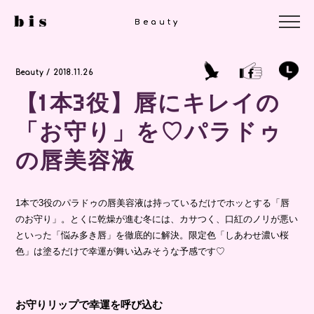
Beauty
Beauty
Beauty / 2018.11.26
【1本3役】唇にキレイの
「お守り」を♡パラドゥ
の唇美容液
1本で3役のパラドゥの唇美容液は持っているだけでホッとする「唇
のお守り」。とくに乾燥が進む冬には、カサつく、口紅のノリが悪い
といった「悩み多き唇」を徹底的に解決。限定色「しあわせ濃い桜
色」は塗るだけで幸運が舞い込みそうな予感です♡
お守りリップで幸運を呼び込む