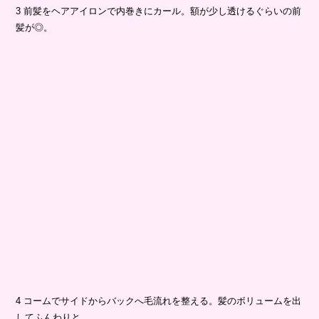
3 前髪をヘアアイロンで内巻きにカール。額が少し透けるぐらいの前
髪が◎。
4 コームでサイドからバックへ毛流れを整える。髪のボリュームを出
してふんわりと。