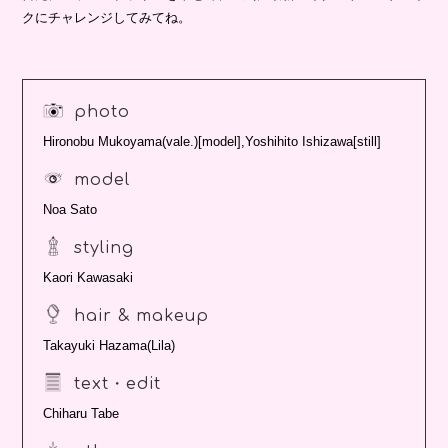
クにチャレンジしてみてね。
photo
Hironobu Mukoyama(vale.)[model],Yoshihito Ishizawa[still]
model
Noa Sato
styling
Kaori Kawasaki
hair & makeup
Takayuki Hazama(Lila)
text・edit
Chiharu Tabe