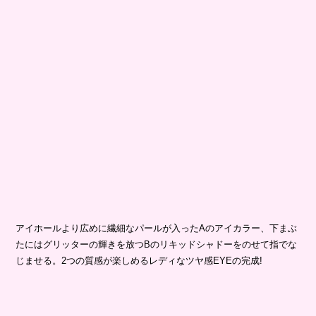
アイホールより広めに繊細なパールが入ったAのアイカラー、下まぶ
たにはグリッターの輝きを放つBのリキッドシャドーをのせて指でな
じませる。2つの質感が楽しめるレディなツヤ感EYEの完成!