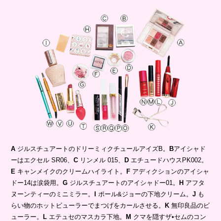
A
ジルスチュアートのドリーミィクチュールアイズB。
B
アイシャド
ーはエクセル SR06、
C
リンメル 015、
D
エチュードハウスPK002。
E
キャンメイクのクリームハイライト。
F
アディクションのアイシャ
ドー14は涙袋用。
G
ジルスチュアートのアイシャドー01。
H
アフタ
ヌーンティーのミニミラー。
I
ポール&ジョーの下地クリーム。
J
も
らい物のホットビューラーでまつげをカールさせる。
K
無印良品のビ
ューラー。
L
エテュセのマスカラ下地。
M
クマを隠すザ•セムのコン