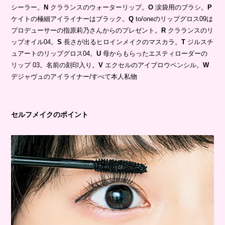
シーラー。
N
クラランスのウォーターリップ。
O
涙袋用のブラシ。
P
ケイトの極細アイライナーはブラック。
Q
to/oneのリップグロス09は
プロデューサーの指原莉乃さんからのプレゼント。
R
クラランスのリ
ップオイル04。
S
長さが出るヒロインメイクのマスカラ。
T
ジルスチ
ュアートのリップグロス04。
U
母からもらったエスティローダーの
リップ 03。名前の刻印入り。
V
エクセルのアイブロウペンシル。
W
デジャヴュのアイライナー/すべて本人私物
セルフメイクのポイント