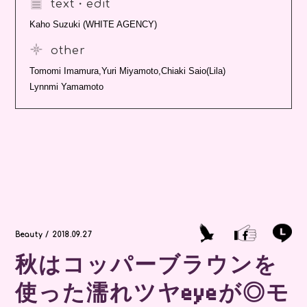
text・edit
Kaho Suzuki (WHITE AGENCY)
other
Tomomi Imamura,Yuri Miyamoto,Chiaki Saio(Lila)
Lynnmi Yamamoto
Beauty / 2018.09.27
秋はコッパーブラウンを
使った濡れツヤeyeが◎モ