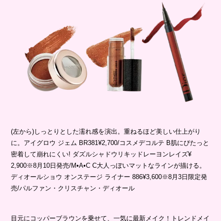
(左から)しっとりとした濡れ感を演出。重ねるほど美しい仕上がり
に。アイグロウ ジェム BR381¥2,700/コスメデコルテ B肌にぴたっと
密着して崩れにくい! ダズルシャドウリキッドレーヨンレイズ¥
2,900※8月10日発売/M•A•C C大人っぽいマットなラインが描ける。
ディオールショウ オンステージ ライナー 886¥3,600※8月3日限定発
売/パルファン・クリスチャン・ディオール
目元にコッパーブラウンを乗せて、一気に最新メイク！トレンドメイ