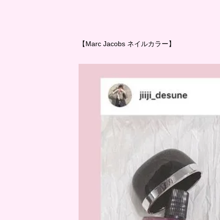
【Marc Jacobs ネイルカラー】