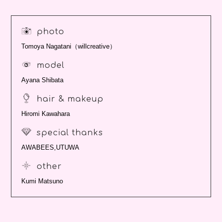
photo
Tomoya Nagatani（willcreative）
model
Ayana Shibata
hair & makeup
Hiromi Kawahara
special thanks
AWABEES,UTUWA
other
Kumi Matsuno