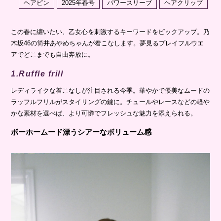
ヘアピン
2025年春号
パワースリーブ
ヘアクリップ
この春に纏いたい、乙女心を刺激するキーワードをピックアップ。乃
木坂46の筒井あやめちゃんが着こなします。夢見るプレイフルウエ
アでどこまでも自由奔放に。
1.Ruffle frill
レディライクな着こなしが注目される今季。華やかで優美なムードの
ラッフルフリルがスタイリングの鍵に。チュールやレースなどの軽や
かな素材を選べば、より可憐でフレッシュな魅力を添えられる。
ボーホームード漂うシアーなボリューム感