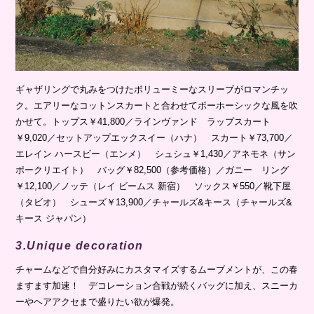
ギャザリングで丸みをつけたボリューミーなスリーブがロマンチッ
ク。エアリーなコットンスカートと合わせてボーホーシックな風を吹
かせて。トップス￥41,800／ラインヴァンド ラップスカート
￥9,020／セットアップエックスイー（ハナ） スカート￥73,700／
エレイン ハースビー（エンメ） シュシュ￥1,430／アネモネ（サン
ポークリエイト） バッグ￥82,500（参考価格）／ガニー リング
￥12,100／ノッテ（レイ ビームス 新宿） ソックス￥550／靴下屋
（タビオ） シューズ￥13,900／チャールズ&キース（チャールズ&
キース ジャパン）
3.Unique decoration
チャームなどで自分好みにカスタマイズするムーブメントが、この春
ますます加速！ デコレーション合戦が続くバッグに加え、スニーカ
ーやヘアアクセまで盛りたい欲が爆発。