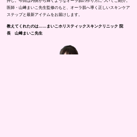
押し。今回は内側から輝くようなオーラ肌の作り方についてご紹介。
医師・山﨑まいこ先生監修のもと、オーラ肌へ導く正しいスキンケア
ステップと最新アイテムをお届けします。
教えてくれたのは……まいこホリスティックスキンクリニック 院
長 山﨑まいこ先生
ホリスティックな視点で体の内側から肌の健康、心のケアまでサポー
ト。お悩みの根本解決を目指す治療に定評があり、業界人からの信頼
も厚い。