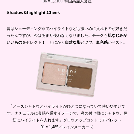
06￥1,210／韓国高麗人蔘社
Shadow&highlight,Cheek
昔はシェーディング命でハイライトなども濃いめに入れるのが好きだ
ったんですが、今はあまり使わなくなりました。チークも
肌なじみが
いいもの
をセレクト！ とにかく
自然な影とツヤ
、
血色感
がベスト。
「ノーズシャドウとハイライトがひとつになっていて使いやすいで
す。ナチュラルに鼻筋を通すイメージで、鼻の付け根にシャドウ、鼻
筋にハイライトを入れます」グロウアップコントゥアパレット
01￥1,485／レインメーカーズ