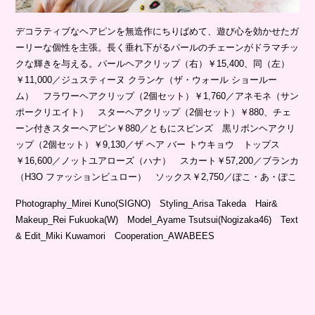
デコラティブなヘアピンを無造作にちりばめて、遊び心を効かせたガ
ーリーな個性を主張。長く垂れ下がるパールのチェーンがドラマチッ
クな輝きを与える。パールヘアクリップ（右）￥15,400、同（左）
￥11,000／ジュスティーヌ クランケ（ザ・ウォール ショールー
ム） フラワーヘアクリップ（2個セット）￥1,760／アネモネ（サン
ポークリエイト） スターヘアクリップ（2個セット）￥880、チェ
ーン付きスターヘアピン￥880／ともにスピンズ 黒リボンヘアクリ
ップ（2個セット）￥9,130／ザ ヘア バー トウキョウ トップス
￥16,600／ノットユアローズ（ハナ） スカート￥57,200／ブランカ
（H3O ファッションビュロー） ソックス￥2,750／ぽこ・あ・ぽこ
Photography_Mirei Kuno(SIGNO) Styling_Arisa Takeda Hair&
Makeup_Rei Fukuoka(W) Model_Ayame Tsutsui(Nogizaka46) Text
& Edit_Miki Kuwamori Cooperation_AWABEES