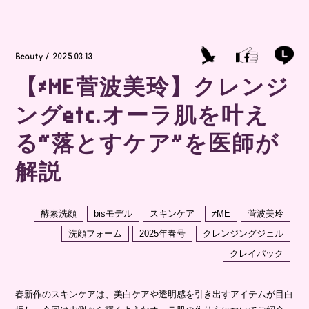
Beauty / 2025.03.13
【≠ME菅波美玲】クレンジ
ングetc.オーラ肌を叶え
る“落とすケア”を医師が
解説
酵素洗顔
bisモデル
スキンケア
≠ME
菅波美玲
洗顔フォーム
2025年春号
クレンジングジェル
クレイパック
春新作のスキンケアは、美白ケアや透明感を引き出すアイテムが目白