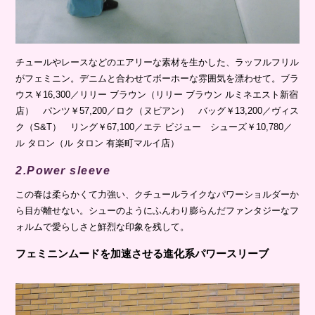
チュールやレースなどのエアリーな素材を生かした、ラッフルフリル
がフェミニン。デニムと合わせてボーホーな雰囲気を漂わせて。ブラ
ウス￥16,300／リリー ブラウン（リリー ブラウン ルミネエスト新宿
店） パンツ￥57,200／ロク（ヌビアン） バッグ￥13,200／ヴィス
ク（S&T） リング￥67,100／エテ ビジュー シューズ￥10,780／
ル タロン（ル タロン 有楽町マルイ店）
2.Power sleeve
この春は柔らかくて力強い、クチュールライクなパワーショルダーか
ら目が離せない。シューのようにふんわり膨らんだファンタジーなフ
ォルムで愛らしさと鮮烈な印象を残して。
フェミニンムードを加速させる進化系パワースリーブ