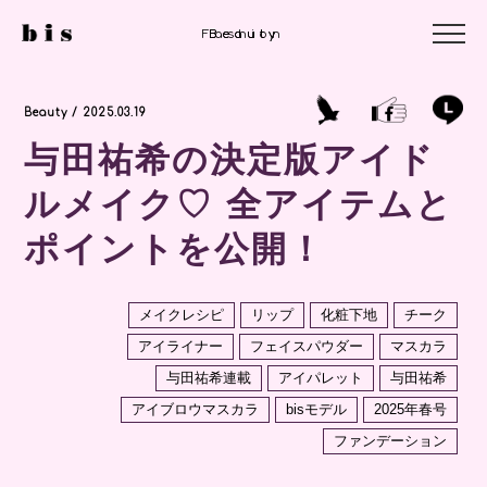
Fashion
Beauty
Beauty
Beauty / 2025.03.19
与田祐希の決定版アイド
ルメイク♡ 全アイテムと
ポイントを公開！
メイクレシピ
リップ
化粧下地
チーク
アイライナー
フェイスパウダー
マスカラ
与田祐希連載
アイパレット
与田祐希
アイブロウマスカラ
bisモデル
2025年春号
ファンデーション