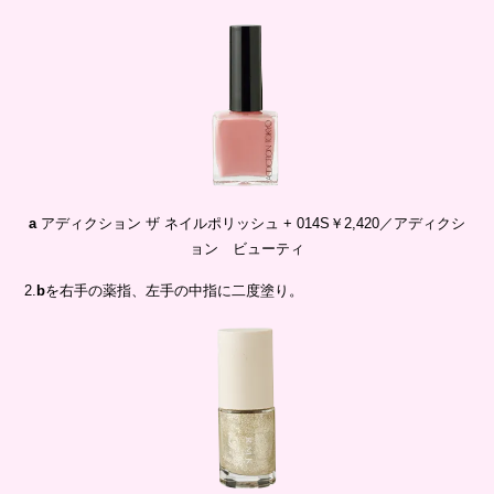
a
アディクション ザ ネイルポリッシュ + 014S￥2,420／アディクシ
ョン ビューティ
2.
b
を右手の薬指、左手の中指に二度塗り。
b
RMK ネイルラッカー 18￥2,200／RMK Division
3.
c
を右手の人差し指・小指、左手の親指・薬指に一度塗り。