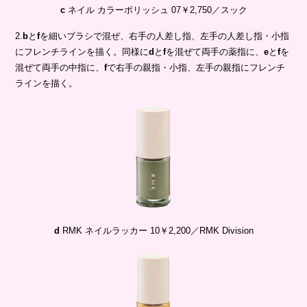
c
ネイル カラーポリッシュ 07￥2,750／スック
2.
b
と
f
を細いブラシで混ぜ、右手の人差し指、左手の人差し指・小指
にフレンチラインを描く。同様に
d
と
f
を混ぜて両手の薬指に、
e
と
f
を
混ぜて両手の中指に、
f
で右手の親指・小指、左手の親指にフレンチ
ラインを描く。
d
RMK ネイルラッカー 10￥2,200／RMK Division