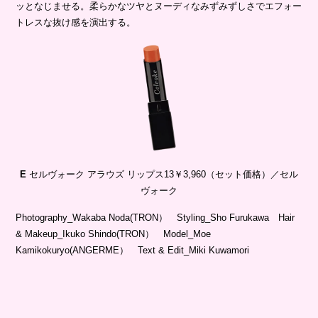
E
セルヴォーク アラウズ リップス13￥3,960（セット価格）／セル
ヴォーク
Photography_Wakaba Noda(TRON） Styling_Sho Furukawa Hair
& Makeup_Ikuko Shindo(TRON） Model_Moe
Kamikokuryo(ANGERME） Text & Edit_Miki Kuwamori
Fashion / 2024.09.21