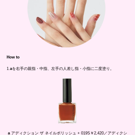
How to
1.
a
を右手の親指・中指、左手の人差し指・小指に二度塗り。
a
アディクション ザ ネイルポリッシュ + 019S￥2,420／アディクシ
ョン ビューティ
2.
b
を右手の薬指・左手の中指に二度塗り。