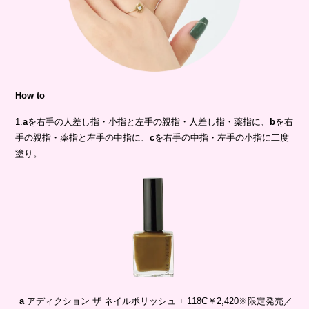
How to
1.
a
を右手の人差し指・小指と左手の親指・人差し指・薬指に、
b
を右
手の親指・薬指と左手の中指に、
c
を右手の中指・左手の小指に二度
塗り。
a
アディクション ザ ネイルポリッシュ + 118C￥2,420※限定発売／