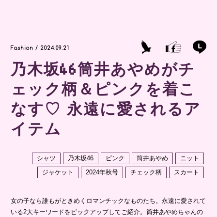
乃木坂46筒井あやめがチ
ェック柄＆ピンクを着こ
なす♡ 永遠に愛されるア
イテム
シャツ
乃木坂46
ピンク
筒井あやめ
ニット
ジャケット
2024年秋号
チェック柄
スカート
女の子なら誰もがときめくロマンチックなものたち。永遠に愛されて
いる2大キーワードをピックアップしてご紹介。筒井あやめちゃんの
着こなしにも注目して♡
Plaid／チェック柄
着るだけで即秋めく、この季節にマストなチェック柄。タータンチェ
ックのプレッピースタイルはもちろんのこと、チェックONチェック
などエッジを効かせた着こなしにも注目を。