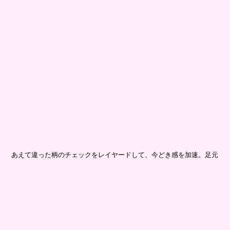
あえて違った柄のチェックをレイヤードして、今どき感を加速。足元
も幾何学チェックと、とことん柄を合わせる攻めのスタイルに挑戦し
て。トップス￥10,450／レイ ビームス（レイ ビームス 新宿） スカ
ート￥6,690、ヘアピン（4個セット）￥1,650／ともに3.3フィールド
トリップ（エーランド／アダストリア） ニット￥19,800／ハニーミ
ーハニー タイツ￥2,090／ぽこ・あ・ぽこ シューズ￥19,800／ダ
イアナ（ダイアナ 銀座本店）