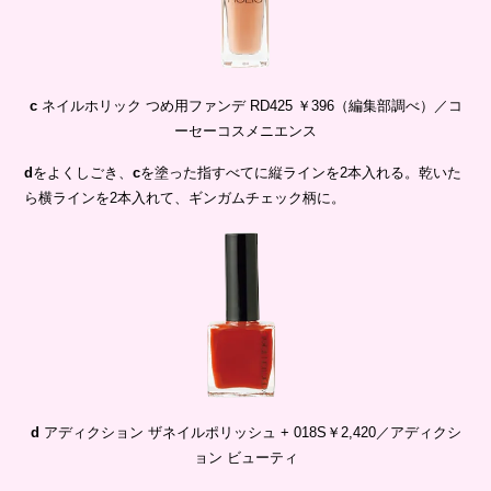
d
をよくしごき、
c
を塗った指すべてに縦ラインを2本入れる。乾いた
ら横ラインを2本入れて、ギンガムチェック柄に。
d
アディクション ザネイルポリッシュ + 018S￥2,420／アディクシ
ョン ビューティ
Photography_Katsuhiko Hanamura(Ajoite/Model),Miyuki Otake(still)
Styling_Naho Sugimoto(KIND) Hair & Makeup_Mai
Tokunaga(BEATRIUM) Model_ACO(WHITE SCORPION),Hina
Maruo,Risa Text & Edit_ Akie Kojima