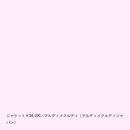
ジャケット￥34,100／マルディメクルディ（マルディメクルディジャ
パン）
How to
1.
A
の上のオーキッドピンクと下のベビーピンクをミックスし、眉全
体にふんわり塗る。ミルキーなモーヴピンクの
B
で毛流れを整えなが
らしっかりカラーリングする。