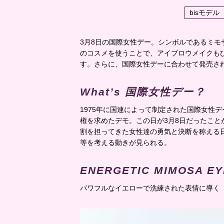
bisモデル
3月8日の国際女性デー。シンボルであるミ
のコスメを使うことで、アイブロウメイクも
す。さらに、国際女性デーに合わせて発売さ
What’s 国際女性デー？
1975年に国連によって制定された国際女性デ
権を求めたデモ。この日が3月8日だったこ
割を担ってきた女性達の勇気と決断を称える
等を考える動きが見られる。
ENERGETIC MIMOSA E
パワフルなイエローで洗練された表情に導く