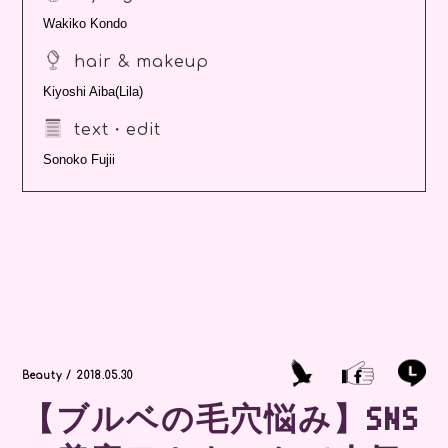
Wakiko Kondo
hair & makeup
Kiyoshi Aiba(Lila)
text・edit
Sonoko Fujii
Beauty / 2018.05.30
【ブルベの毛穴悩み】SNS