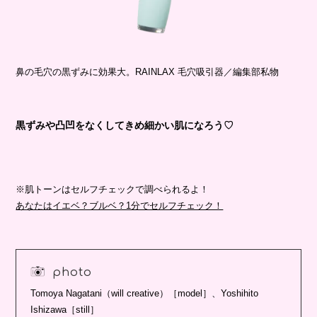
鼻の毛穴の黒ずみに効果大。RAINLAX 毛穴吸引器／編集部私物
黒ずみや凸凹をなくしてきめ細かい肌になろう♡
※肌トーンはセルフチェックで調べられるよ！
あなたはイエベ？ブルベ？1分でセルフチェック！
photo
Tomoya Nagatani（will creative）［model］、Yoshihito
Ishizawa［still］