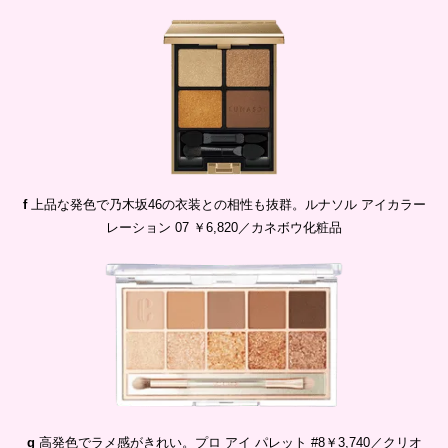
f
上品な発色で乃木坂46の衣装との相性も抜群。ルナソル アイカラー
レーション 07 ￥6,820／カネボウ化粧品
g
高発色でラメ感がきれい。プロ アイ パレット #8￥3,740／クリオ