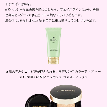
下まつげには
m
を。
n
でヘルシーな血色感を頬に出したら、フェイスラインに
o
を、鼻筋
と鼻先とCゾーンに
p
を塗って自然なメリハリ感を出す。
唇全体に
q
をなじませたら
r
をラフに重ね塗りして少しツヤを足す。
a
肌の赤みやニキビ跡が抑えられる。モデリング カラーアップ ベー
ス GR400￥4,950／エレガンス コスメティックス