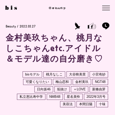
Column
Beauty
Beauty
Beauty / 2022.03.27
金村美玖ちゃん、桃月な
しこちゃんetc.アイドル
＆モデル達の自分磨き♡
bisモデル
桃月なしこ
大谷映美里
小宮有紗
可愛くなりたい
梅山恋和
金村美玖
NGT48
日向坂46
垢抜け
＝LOVE
新條由芽
私立恵比寿中学
NMB48
星名美怜
2022年3月号
美容法
本間日陽
十味