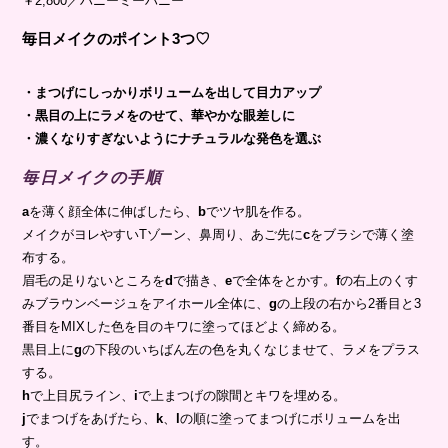
￥2,800／ハニーミーハニー
毎日メイクのポイント3つ♡
・まつげにしっかりボリュームを出して目力アップ
・黒目の上にラメをのせて、華やかな眼差しに
・濃くなりすぎないようにナチュラルな発色を選ぶ
毎日メイクの手順
a
を薄く顔全体に伸ばしたら、
b
でツヤ肌を作る。
メイクがヨレやすいTゾーン、鼻周り、あご先に
c
をブラシで薄く塗
布する。
眉毛の足りないところを
d
で描き、
e
で全体をとかす。
f
の右上のくす
みブラウンベージュをアイホール全体に、
g
の上段の右から2番目と3
番目をMIXした色を目のキワに塗ってほどよく締める。
黒目上に
g
の下段のいちばん左の色を丸くなじませて、ラメをプラス
する。
h
で上目尻ライン、
i
で上まつげの隙間とキワを埋める。
j
でまつげをあげたら、
k
、
l
の順に塗ってまつげにボリュームを出
す。