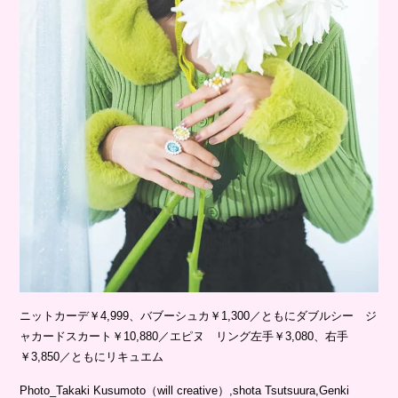
ニットカーデ￥4,999、バブーシュカ￥1,300／ともにダブルシー ジ
ャカードスカート￥10,880／エピヌ リング左手￥3,080、右手
￥3,850／ともにリキュエム
Photo_Takaki Kusumoto（will creative）,shota Tsutsuura,Genki