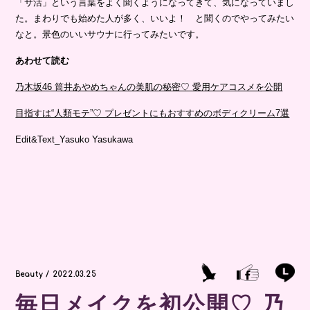
「サ活」という言葉をよく聞くようになってきて、気になっていまし
た。まわりでも始めた人が多く、いいよ！ と聞くのでやってみたい
なと。景色のいいサウナに行ってみたいです。
あわせて読む
乃木坂46 筒井あやめちゃんの美肌の秘密♡ 愛用ケアコスメを公開
目指すは“人類モテ”♡ プレゼントにもおすすめのボディクリーム7選
Edit&Text_Yasuko Yasukawa
Beauty / 2022.03.25
毎日メイクを初公開♡ 乃