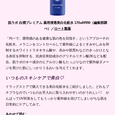
肌ラボ 白潤プレミアム 薬用浸透美白化粧水 170㎖¥990（編集部調
べ）／
ロート製薬
「均一で、透明感のある健康な肌の色を目指す」というアプローチの
化粧水。メラニンをコントロールして紫外線によるくすみやしみを抑
制するホワイトトラネキサム酸や、赤みや肌荒れなどのきっかけとな
る炎症を抑制する、抗炎症有効成分のグリチルリチン酸2Kなどを配
合。肌ラボのキー成分のヒアルロン酸もたっぷりなので紫外線ダメー
ジを受けた肌にしっかりうるおいを与えてくれます。
いつものスキンケアで美白♡
ドラッグストアで購入できる美白化粧水をご紹介しました。どれもプ
チプラなのでいつものお手入れに取り入れやすいのがうれしい♡ が
んばってUV対策をしてもうっかり紫外線を浴びてしまいがちな肌を
日常的にケアしてみて。
あわせて読む