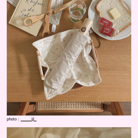
photo：
_____iil_