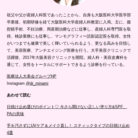
祖父や父が産婦人科医であったことから、自身も大阪医科大学医学部
卒業後、初期研修を経て大阪医科大学産婦人科教室に入局。主に、腹
腔鏡手術、不妊治療、周産期治療などに従事し、産婦人科専門医を取
得。検診業務にも従事し、マンモグラフィー読影認定医を取得。女性
がいつまでも健康で美しく輝いていられるよう、更なる高みを目指し
て、美容医療、アンチエイジング医療を行う。大手美容クリニックで
活躍後、2017年大阪美容クリニックを開院。婦人科・美容皮膚科を
通じて、女性をトータルにサポートできるよう診療を行っている。
医療法人大美会グループHP
Instagram
@dr_minami
あわせて読む
日焼け止め選びのポイント♡ 今さら聞けない正しい塗り方&SPF、
PAの意味
手を汚さずにUVケア＆メイク直し！ スティックタイプの日焼け止め
4選