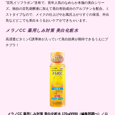
“豆乳イソフラボン”含有で、長年人気のなめらか本舗の美白シリー
ズ。独自の豆乳発酵液に加えて美白有効成分のアルブチンを配合。ミ
ストタイプなので、メイクの仕上げやお風呂上がりすぐの保湿、外出
先などどこでも美白＆うるおいケアができちゃいます。
メラノCC 薬用しみ対策 美白化粧水
高浸透ビタミンC誘導体が入っていて美白効果が期待できるうえにプ
チプラ！
メラノCC 薬用しみ対策 美白化粧水 170㎖¥990（編集部調べ）／
ロ