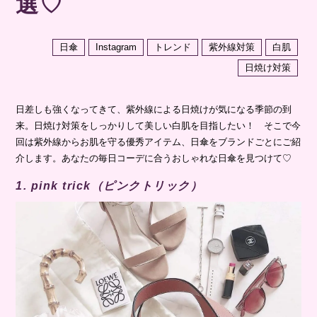
選♡
日傘
Instagram
トレンド
紫外線対策
白肌
日焼け対策
日差しも強くなってきて、紫外線による日焼けが気になる季節の到
来。日焼け対策をしっかりして美しい白肌を目指したい！ そこで今
回は紫外線からお肌を守る優秀アイテム、日傘をブランドごとにご紹
介します。あなたの毎日コーデに合うおしゃれな日傘を見つけて♡
1. pink trick（ピンクトリック）