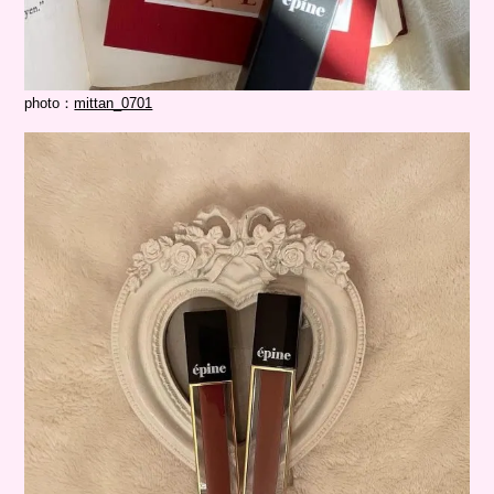
photo：
mittan_0701