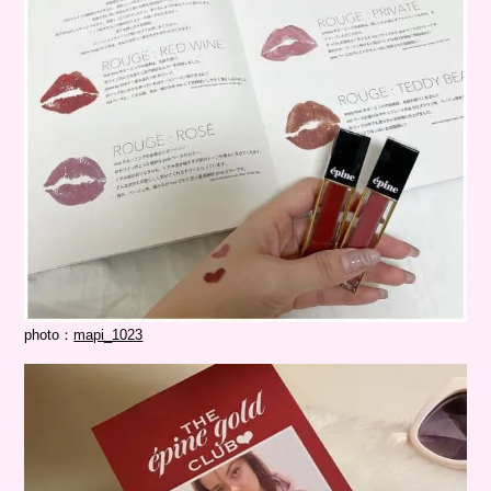
photo：
mapi_1023