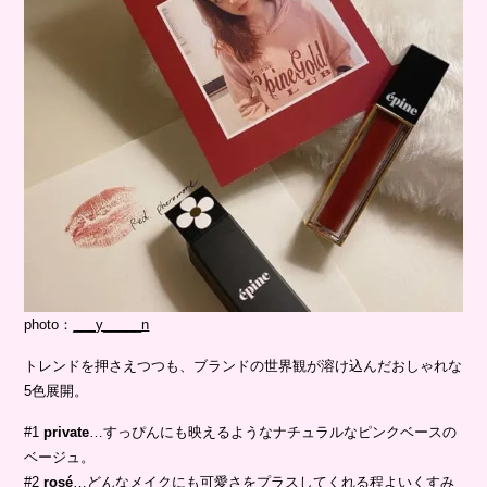
photo：
___y_____n
トレンドを押さえつつも、ブランドの世界観が溶け込んだおしゃれな
5色展開。
#1
private
…すっぴんにも映えるようなナチュラルなピンクベースの
ベージュ。
#2
rosé
…どんなメイクにも可愛さをプラスしてくれる程よいくすみ