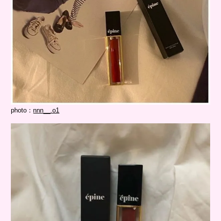
photo：
nnn__.o1