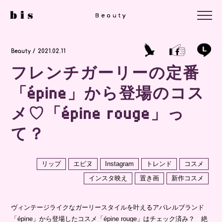
Beauty
Beauty
Beauty
Beauty / 2021.02.11
フレンチガーリーの定番
「épine」から登場のコス
メ♡「épine rouge」っ
て？
リップ
エピヌ
Instagram
トレンド
コスメ
インスタ映え
置き画
新作コスメ
ヴィンテージライクなガーリースタイルを叶えるアパレルブランド
「épine」から登場したコスメ「épine rouge」はチェック済み？ 絶