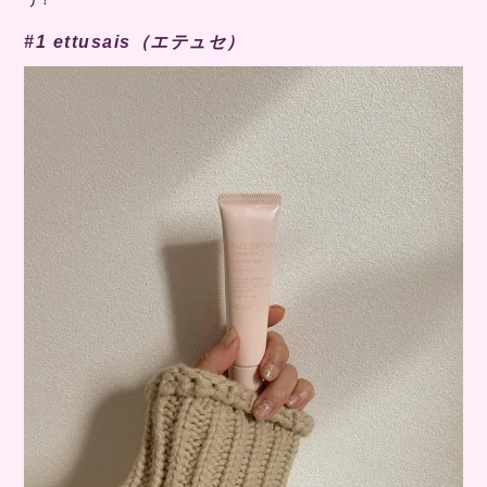
#1 ettusais（
エテュセ
）