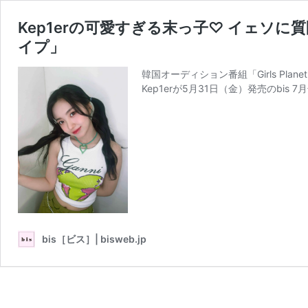
Kep1erの可愛すぎる末っ子♡ イェソ
イプ」
韓国オーディション番組「Girls Pl
Kep1erが5月31日（金）発売のbis
bis［ビス］| bisweb.jp