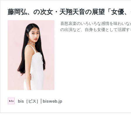
藤岡弘、の次女・天翔天音の展望「女優
喜怒哀楽のいろいろな感情を味わいな
の出演など、自身も女優として活躍す
bis［ビス］| bisweb.jp