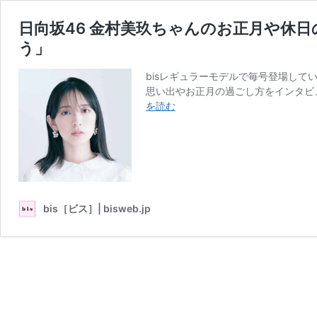
日向坂46 金村美玖ちゃんのお正月や休
う」
bisレギュラーモデルで毎号登場して
思い出やお正月の過ごし方をインタビュ
日
を読む
向
坂
46
金
村
美
bis［ビス］| bisweb.jp
玖
ち
ゃ
ん
の
お
正
月