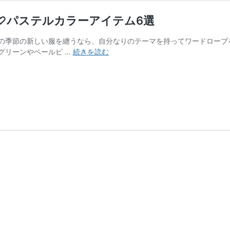
♡パステルカラーアイテム6選
の季節の新しい服を纏うなら、自分なりのテーマを持ってワードローフ
守
リーンやペールピ …
続きを読む
り
た
く
な
る
フ
ェ
ミ
ニ
ン
ム
ー
ド
を
つ
く