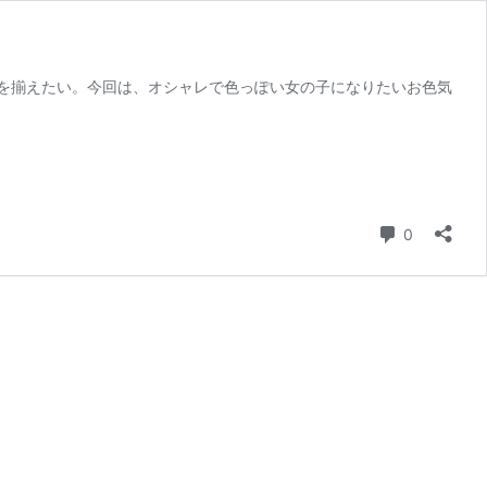
゙を揃えたい。今回は、オシャレで色っぽい女の子になりたいお色気
コメント
0