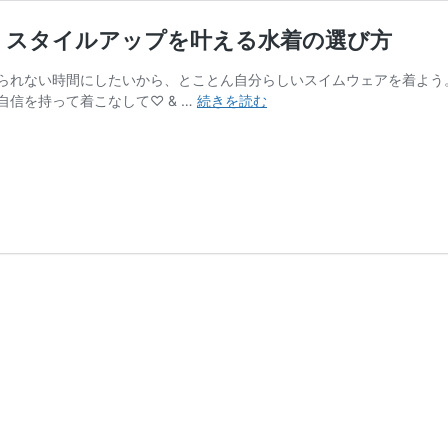
！スタイルアップを叶える水着の選び方
られない時間にしたいから、とことん自分らしいスイムウェアを着よう
【体
信を持って着こなして♡ & …
続きを読む
型
お
悩
み
別】
コ
ン
プ
レ
ッ
ク
ス
を
卒
業！
ス