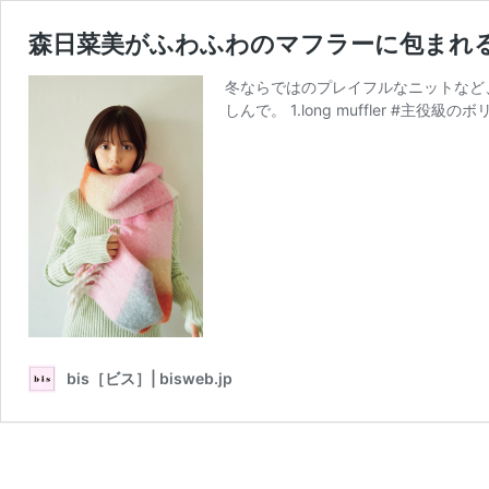
森日菜美がふわふわのマフラーに包まれる
冬ならではのプレイフルなニットなど
しんで。 1.long muffler #主役級
bis［ビス］| bisweb.jp