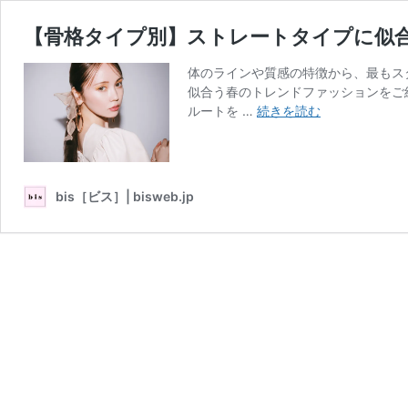
【骨格タイプ別】ストレートタイプに似
体のラインや質感の特徴から、最もス
似合う春のトレンドファッションをご
【骨
ルートを …
続きを読む
格
タ
イ
プ
bis［ビス］| bisweb.jp
別】
ス
ト
レ
ー
ト
タ
イ
プ
に
似