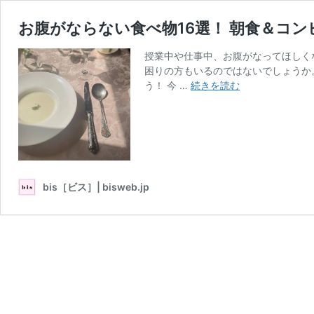
お腹がならない食べ物16選！ 朝食＆コ
授業中や仕事中、お腹がなってほしく
困りの方もいるのではないでしょうか
お
う！ 今 …
続きを読む
腹
が
な
ら
な
い
bis［ビス］| bisweb.jp
食
べ
物
16
選！
朝
食
＆
コ