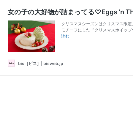
女の子の大好物が詰まってる♡Eggs ’n 
クリスマスシーズンはクリスマス限定メニ
モチーフにした『クリスマスホイップ
女
読む
の
子
の
大
bis［ビス］| bisweb.jp
好
物
が
詰
ま
っ
て
る
♡Eggs
’n
Things