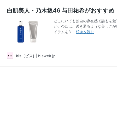
白肌美人・乃木坂46 与田祐希がおすす
どこにいても独自の存在感で誰もを魅
か。今回は、透き通るような美しさが
白
イテムを3 …
続きを読む
肌
美
人・
乃
bis［ビス］| bisweb.jp
木
坂
46
与
田
祐
希
が
お
す
す