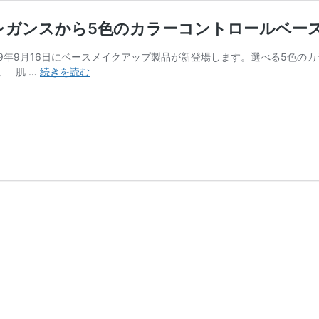
レガンスから5色のカラーコントロールベー
19年9月16日にベースメイクアップ製品が新登場します。選べる5色
あ
。 肌 …
続きを読む
な
た
の
肌
を
綺
麗
に
見
せ
る
の
は
何
色？
エ