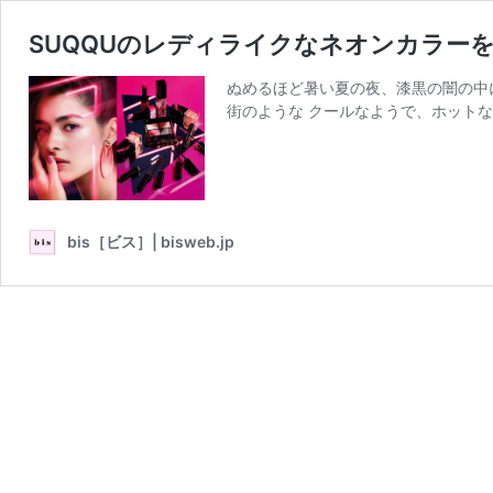
SUQQUのレディライクなネオンカラー
ぬめるほど暑い夏の夜、漆黒の闇の中
街のような クールなようで、ホットな感
bis［ビス］| bisweb.jp