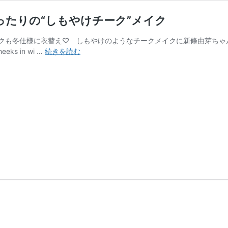
ったりの“しもやけチーク”メイク
クも冬仕様に衣替え♡ しもやけのようなチークメイクに新條由芽ちゃ
新
s in wi …
続きを読む
條
由
芽
の
頬
を
赤
く
染
め
る
♡
寒
い
冬
に