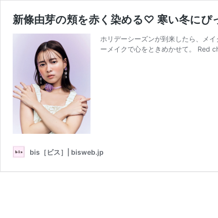
新條由芽の頬を赤く染める♡ 寒い冬にぴ
ホリデーシーズンが到来したら、メイ
ーメイクで心をときめかせて。 Red cheek
bis［ビス］| bisweb.jp