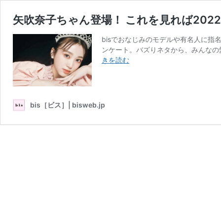
⽮吹奈⼦ちゃん登場！ これを見れば20
bisでおなじみのモデルや有名人に指
ンケート。バズりネタから、みんなの愛
⽮
きを読む
吹
奈
⼦
ち
bis［ビス］| bisweb.jp
ゃ
ん
登
場！
こ
れ
を
見
れ
ば
2022