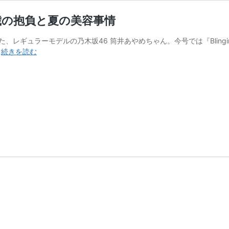
8歳の抱負と夏の美容事情
た、レギュラーモデルの乃木坂46 筒井あやめちゃん。今号では『Blingi
乃
…
続きを読む
木
坂
46
筒
井
あ
や
め
ち
ゃ
ん
に
聞
く
♡
18