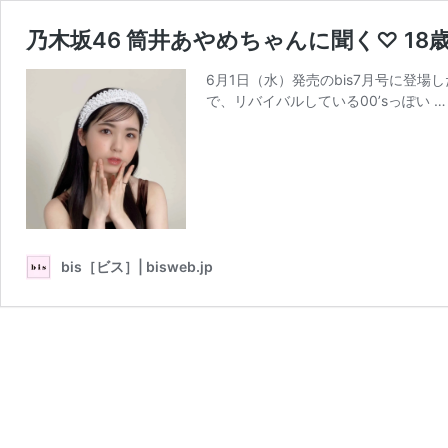
乃木坂46 筒井あやめちゃんに聞く♡ 1
6月1日（水）発売のbis7月号に登場し
で、リバイバルしている00’sっぽい 
bis［ビス］| bisweb.jp