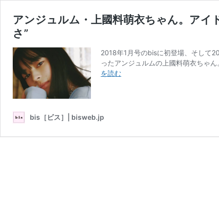
アンジュルム・上國料萌衣ちゃん。アイ
さ”
2018年1月号のbisに初登場、そし
ったアンジュルムの上國料萌衣ちゃん
ア
を読む
ン
ジ
ュ
ル
bis［ビス］| bisweb.jp
ム・
上
國
料
萌
衣
ち
ゃ
ん。
ア